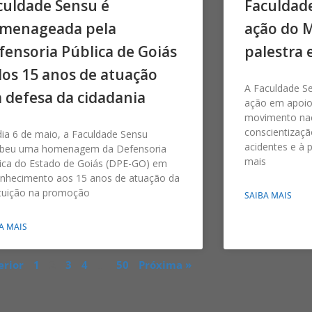
culdade Sensu é
Faculdad
menageada pela
ação do 
fensoria Pública de Goiás
palestra 
los 15 anos de atuação
A Faculdade S
 defesa da cidadania
ação em apoio
movimento nac
conscientizaçã
ia 6 de maio, a Faculdade Sensu
acidentes e à 
ebeu uma homenagem da Defensoria
mais
ica do Estado de Goiás (DPE-GO) em
onhecimento aos 15 anos de atuação da
ituição na promoção
SAIBA MAIS
A MAIS
erior
1
2
3
4
…
50
Próxima »