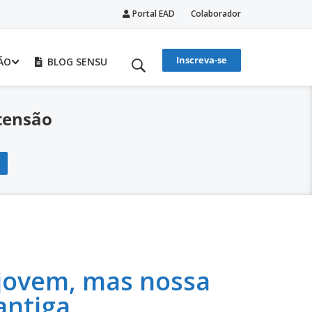
Portal EAD
Colaborador
Inscreva-se
ÃO
BLOG SENSU
tensão
 jovem, mas nossa
 antiga