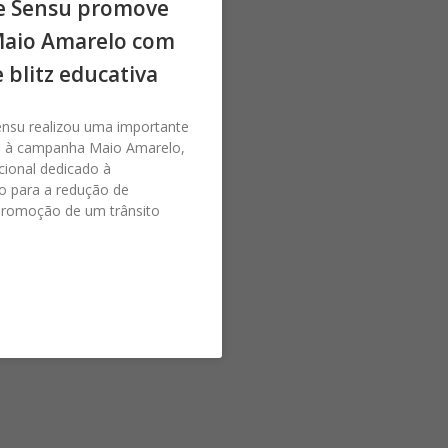
e Sensu promove
Maio Amarelo com
e blitz educativa
ensu realizou uma importante
 à campanha Maio Amarelo,
ional dedicado à
o para a redução de
promoção de um trânsito