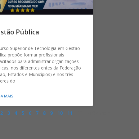
stão Pública
urso Superior de Tecnologia em Gestão
lica propõe formar profissionais
acitados para administrar organizações
licas, nos diferentes entes da Federação
ião, Estados e Municípios) e nos três
eres do
BA MAIS
2
3
4
5
6
7
8
9
10
11
12
Próxima »