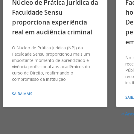
Núcleo de Prática Jurídica da
Fa
Faculdade Sensu
ho
proporciona experiência
De
real em audiência criminal
pe
em
O Núcleo de Prática Jurídica (NPJ) da
Faculdade Sensu proporcionou mais um
No d
importante momento de aprendizado e
rec
vivência profissional aos acadêmicos do
Públ
curso de Direito, reafirmando o
rec
compromisso da instituição
inst
SAIBA MAIS
SAIB
« Ant