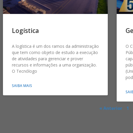
Logística
Ge
A logística é um dos ramos da administração
O C
que tem como objeto de estudo a execução
Púb
de atividades para gerenciar e prover
cap
recursos e informações a uma organização.
púb
O Tecnólogo
(Un
pod
SAIBA MAIS
SAI
« Anterior
1