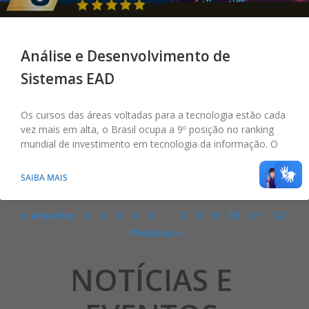
Análise e Desenvolvimento de
Sistemas EAD
Os cursos das áreas voltadas para a tecnologia estão cada
vez mais em alta, o Brasil ocupa a 9º posição no ranking
mundial de investimento em tecnologia da informação. O
SAIBA MAIS
« Anterior
1
2
3
4
5
6
7
8
9
10
11
12
Próxima »
NOTÍCIAS E