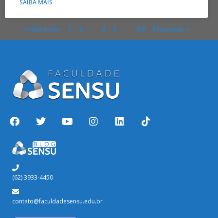
SAIBA MAIS
« Anterior
1
2
3
4
5
…
50
Próxima »
(62) 3933-4450
contato@faculdadesensu.edu.br