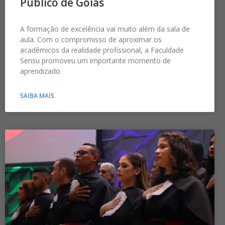
Público de Goiás
A formação de excelência vai muito além da sala de
aula. Com o compromisso de aproximar os
acadêmicos da realidade profissional, a Faculdade
Sensu promoveu um importante momento de
aprendizado
SAIBA MAIS