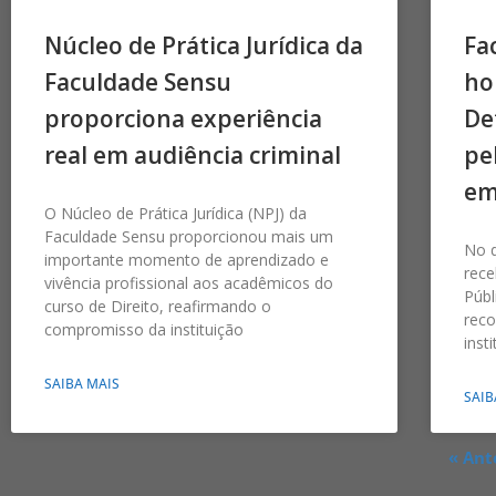
Núcleo de Prática Jurídica da
Fa
Faculdade Sensu
ho
proporciona experiência
De
real em audiência criminal
pe
em
O Núcleo de Prática Jurídica (NPJ) da
Faculdade Sensu proporcionou mais um
No d
importante momento de aprendizado e
rec
vivência profissional aos acadêmicos do
Públ
curso de Direito, reafirmando o
rec
compromisso da instituição
inst
SAIBA MAIS
SAIB
« Ant