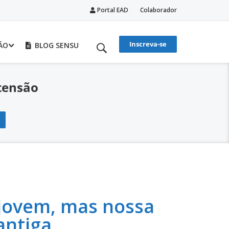
Portal EAD
Colaborador
Inscreva-se
ÃO
BLOG SENSU
tensão
 jovem, mas nossa
 antiga