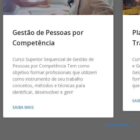
Gestão de Pessoas por
Pl
Competência
Tr
Curso Superior Sequencial de Gestão de
Cur
Pessoas por Competência Tem como
e G
objetivo formar profissionais que utilizem
Ges
como instrumento de seu trabalho
for
conceitos, métodos e técnicas para
que
identificar, desenvolver e gerir
SAI
SAIBA MAIS
« Anterior
1