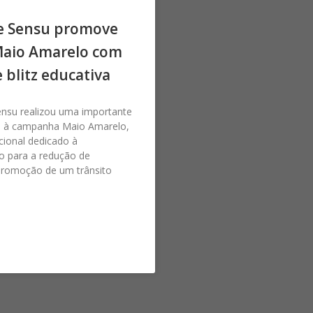
e Sensu promove
Maio Amarelo com
e blitz educativa
ensu realizou uma importante
 à campanha Maio Amarelo,
ional dedicado à
o para a redução de
promoção de um trânsito