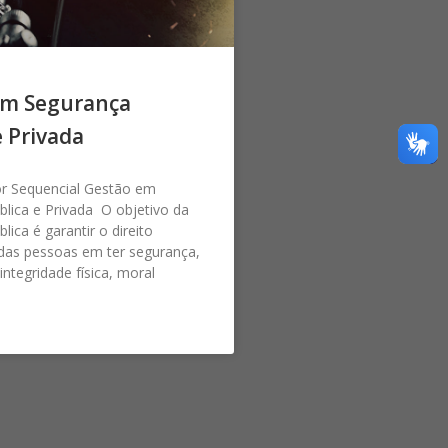
em Segurança
e Privada
or Sequencial Gestão em
lica e Privada O objetivo da
ica é garantir o direito
das pessoas em ter segurança,
integridade física, moral