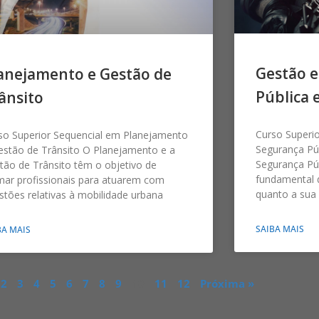
Gestão 
anejamento e Gestão de
Pública 
ânsito
Curso Superi
so Superior Sequencial em Planejamento
Segurança Púb
estão de Trânsito O Planejamento e a
Segurança Públ
tão de Trânsito têm o objetivo de
fundamental 
mar profissionais para atuarem com
quanto a sua 
stões relativas à mobilidade urbana
SAIBA MAIS
BA MAIS
2
3
4
5
6
7
8
9
10
11
12
Próxima »