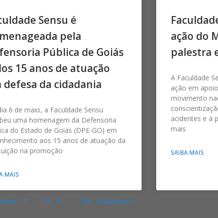
culdade Sensu é
Faculdad
menageada pela
ação do 
fensoria Pública de Goiás
palestra 
los 15 anos de atuação
A Faculdade S
 defesa da cidadania
ação em apoio
movimento nac
conscientizaçã
ia 6 de maio, a Faculdade Sensu
acidentes e à 
ebeu uma homenagem da Defensoria
mais
ica do Estado de Goiás (DPE-GO) em
onhecimento aos 15 anos de atuação da
ituição na promoção
SAIBA MAIS
A MAIS
erior
1
2
3
4
…
50
Próxima »