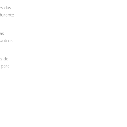
es das
durante
sas
 outros
as de
 para