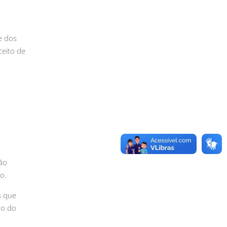
e dos
ceito de
são
o.
s que
ão do