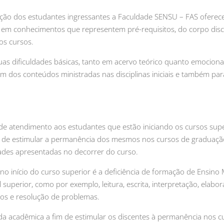
ação dos estudantes ingressantes a Faculdade SENSU – FAS oferec
to, em conhecimentos que representem pré-requisitos, do corpo dis
os cursos.
s dificuldades básicas, tanto em acervo teórico quanto emocional
 dos conteúdos ministradas nas disciplinas iniciais e também par
e atendimento aos estudantes que estão iniciando os cursos sup
uito de estimular a permanência dos mesmos nos cursos de graduaç
dades apresentadas no decorrer do curso.
 início do curso superior é a deficiência de formação de Ensino
 superior, como por exemplo, leitura, escrita, interpretação, elabo
icos e resolução de problemas.
vida acadêmica a fim de estimular os discentes à permanência nos c