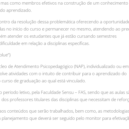
, mas como membros efetivos na construção de um conhecimento
o do aprendizado.
ontro da resolução dessa problemática oferecendo a oportunidad
adas no início do curso e permanecer no mesmo, atendendo ao pre
mbém atender os estudantes que já estão cursando semestres
iculdade em relação a disciplinas específicas.
blue”}
leo de Atendimento Psicopedagógico (NAP), individualizado ou em
lve atividades com o intuito de contribuir para o aprendizado do
curso de graduação ao qual está vinculado.
 período letivo, pela Faculdade Sensu – FAS, sendo que as aulas 
dos professores titulares das disciplinas que necessitam de reforç
 aos conteúdos que serão trabalhados, bem como, as metodologia
um planejamento que deverá ser seguido pelo monitor para efetivaç