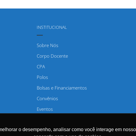
INSTITUCIONAL
Sobre Nós
Corpo Docente
CPA
Polos
Bolsas e Financiamentos
Convênios
Eventos
Regulamentos
melhorar o desempenho, analisar como você interage em nosso sit
Trabalhe Conosco