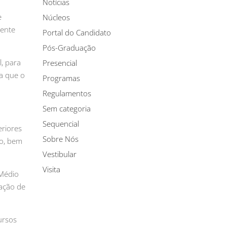
Notícias
e
Núcleos
cente
Portal do Candidato
Pós-Graduação
, para
Presencial
a que o
Programas
Regulamentos
Sem categoria
Sequencial
eriores
Sobre Nós
ão, bem
Vestibular
Visita
 Médio
ração de
ursos