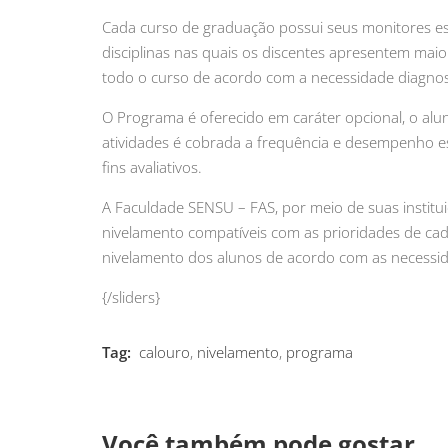
Cada curso de graduação possui seus monitores es
disciplinas nas quais os discentes apresentem ma
todo o curso de acordo com a necessidade diagnos
O Programa é oferecido em caráter opcional, o alun
atividades é cobrada a frequência e desempenho e
fins avaliativos.
A Faculdade SENSU – FAS, por meio de suas institu
nivelamento compatíveis com as prioridades de ca
nivelamento dos alunos de acordo com as necessi
{/sliders}
Tag:
calouro
,
nivelamento
,
programa
Você também pode gostar