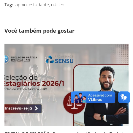
Tag:
apoio
,
estudante
,
núcleo
Você também pode gostar