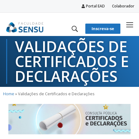
Portal EAD
Colaborador
conteúdo
Inscreva-se
VALIDAÇÕES DE
CERTIFICADOS E
DECLARAÇÕES
Home
»
Validações de Certificados e Declarações