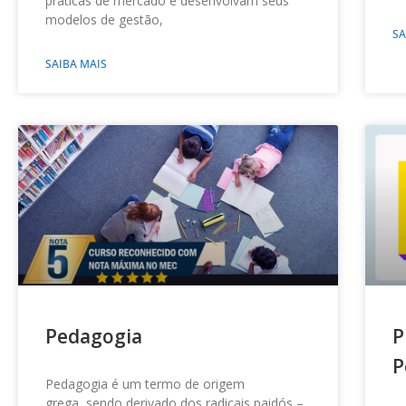
práticas de mercado e desenvolvam seus
modelos de gestão,
SA
SAIBA MAIS
Pedagogia
P
P
Pedagogia é um termo de origem
grega, sendo derivado dos radicais paidós –