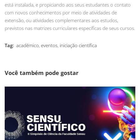
está instalada, e propiciando aos seus estudantes o contato
com novos conhecimentos por meio de atividades de
extensão, ou atividades complementares aos estudos,
previstos nas matrizes curriculares específicas de seus cursos.
Tag:
acadêmico
,
eventos
,
iniciação científica
Você também pode gostar