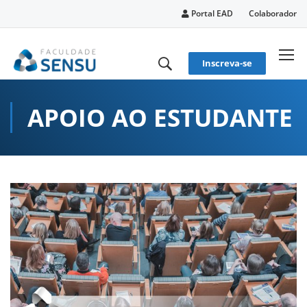
conteúdo
Portal EAD
Colaborador
Inscreva-se
APOIO AO ESTUDANTE