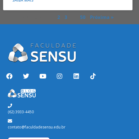
SAIBA MAIS
« Anterior
1
2
3
…
50
Próxima »
(62) 3933-4450
contato@faculdadesensu.edu.br