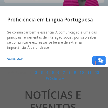
Proficiência em Língua Portuguesa
Se comunicar bem é essencial A comunicação é uma das
principais ferramentas de interação social, por isso saber
se comunicar e expressar-se bem é de extrema
importância. À partir desse
SAIBA MAIS
« Anterior
1
2
3
4
5
6
7
8
9
10
11
12
Próxima »
NOTÍCIAS E
EVENTOS