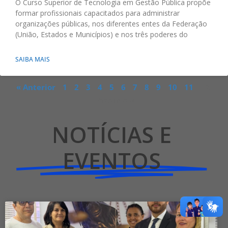
O Curso Superior de Tecnologia em Gestão Pública propõe
formar profissionais capacitados para administrar
organizações públicas, nos diferentes entes da Federação
(União, Estados e Municípios) e nos três poderes do
SAIBA MAIS
« Anterior
1
2
3
4
5
6
7
8
9
10
11
12
Próxima »
NOTÍCIAS E
EVENTOS