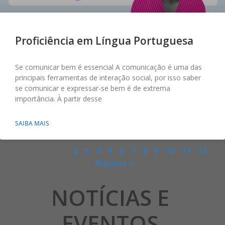
Proficiência em Língua Portuguesa
Se comunicar bem é essencial A comunicação é uma das
principais ferramentas de interação social, por isso saber
se comunicar e expressar-se bem é de extrema
importância. À partir desse
SAIBA MAIS
« Anterior
1
2
3
4
5
6
7
8
9
10
11
12
Próxima »
NOTÍCIAS E
EVENTOS