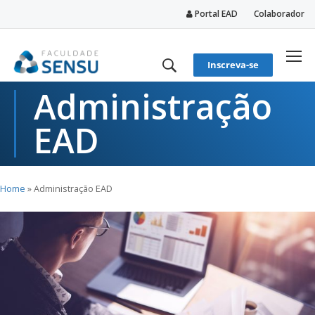
Portal EAD
Colaborador
conteúdo
Inscreva-se
Administração
EAD
Home
»
Administração EAD