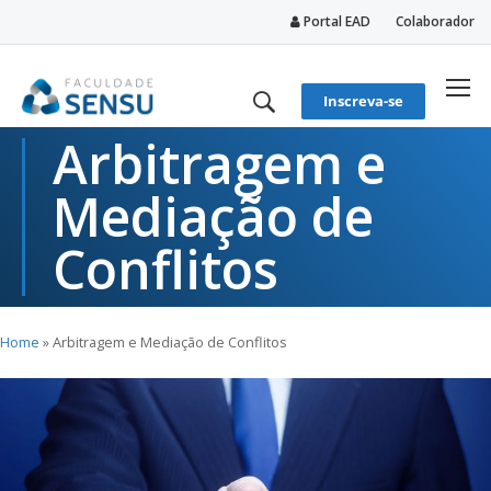
Portal EAD
Colaborador
conteúdo
Inscreva-se
Arbitragem e
Mediação de
Conflitos
Home
»
Arbitragem e Mediação de Conflitos