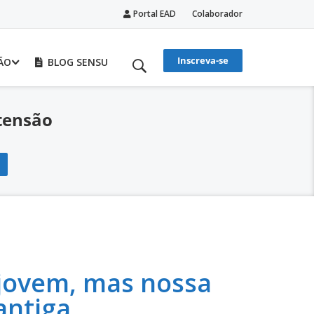
Portal EAD
Colaborador
Inscreva-se
ÃO
BLOG SENSU
tensão
 jovem, mas nossa
 antiga