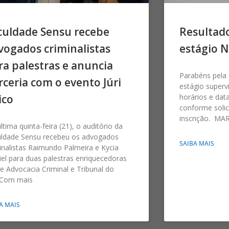
culdade Sensu recebe
Resultado
vogados criminalistas
estágio N
ra palestras e anuncia
Parabéns pela
rceria com o evento Júri
estágio superv
ico
horários e data
conforme solic
inscrição. M
ltima quinta-feira (21), o auditório da
uldade Sensu recebeu os advogados
SAIBA MAIS
inalistas Raimundo Palmeira e Kycia
el para duas palestras enriquecedoras
e Advocacia Criminal e Tribunal do
. Com mais
A MAIS