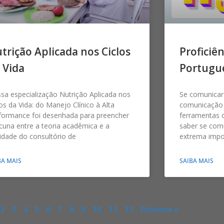
trição Aplicada nos Ciclos
Proficiê
 Vida
Portugu
sa especialização Nutrição Aplicada nos
Se comunicar
los da Vida: do Manejo Clínico à Alta
comunicação 
formance foi desenhada para preencher
ferramentas d
acuna entre a teoria acadêmica e a
saber se com
lidade do consultório de
extrema impor
BA MAIS
SAIBA MAIS
2
3
4
5
6
7
8
9
10
11
12
Próxima »