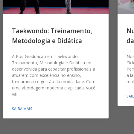
Taekwondo: Treinamento,
Nu
Metodologia e Didática
da
A Pós-Graduação em Taekwondo:
Nos
Treinamento, Metodologia e Didática foi
Cic
desenvolvida para capacitar profissionais a
Per
atuarem com excelência no ensino,
a l
treinamento e gestão da modalidade. Com
rea
uma abordagem moderna e aplicada, você
vai
SAI
SAIBA MAIS
« Anterior
1