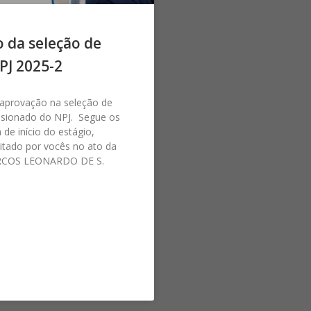
 da seleção de
PJ 2025-2
 aprovação na seleção de
isionado do NPJ. Segue os
 de início do estágio,
itado por vocês no ato da
ARCOS LEONARDO DE S.