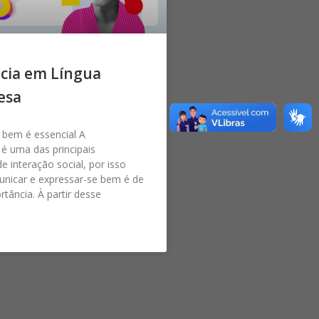
ncia em Língua
esa
 bem é essencial A
é uma das principais
e interação social, por isso
unicar e expressar-se bem é de
tância. À partir desse