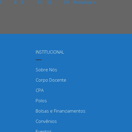
1
…
8
9
10
11
12
…
50
Próxima »
INSTITUCIONAL
Sobre Nós
Corpo Docente
CPA
Polos
Bolsas e Financiamentos
Convênios
Eventos