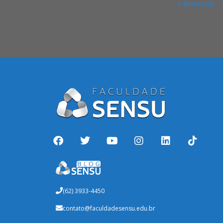
« Anterior
(62) 3933-4450
contato@faculdadesensu.edu.br