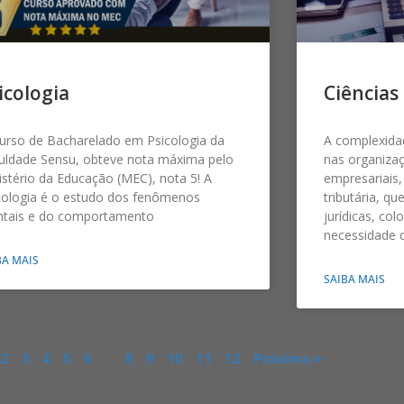
icologia
Ciências
urso de Bacharelado em Psicologia da
A complexida
uldade Sensu, obteve nota máxima pelo
nas organizaç
istério da Educação (MEC), nota 5! A
empresariais,
cologia é o estudo dos fenômenos
tributária, qu
tais e do comportamento
jurídicas, co
necessidade 
BA MAIS
SAIBA MAIS
2
3
4
5
6
7
8
9
10
11
12
Próxima »