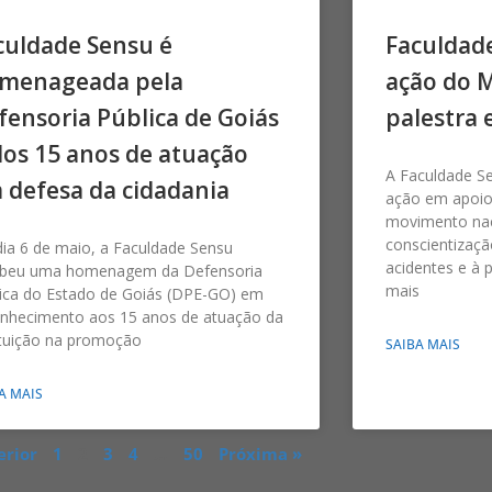
culdade Sensu é
Faculdad
menageada pela
ação do 
fensoria Pública de Goiás
palestra 
los 15 anos de atuação
A Faculdade S
 defesa da cidadania
ação em apoio
movimento nac
conscientizaçã
ia 6 de maio, a Faculdade Sensu
acidentes e à 
ebeu uma homenagem da Defensoria
mais
ica do Estado de Goiás (DPE-GO) em
onhecimento aos 15 anos de atuação da
ituição na promoção
SAIBA MAIS
A MAIS
erior
1
2
3
4
…
50
Próxima »