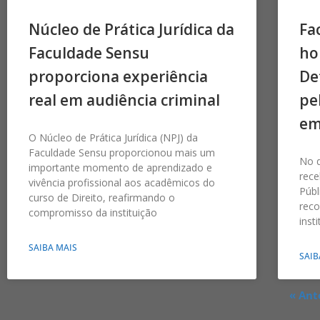
Núcleo de Prática Jurídica da
Fa
Faculdade Sensu
ho
proporciona experiência
De
real em audiência criminal
pe
em
O Núcleo de Prática Jurídica (NPJ) da
Faculdade Sensu proporcionou mais um
No d
importante momento de aprendizado e
rec
vivência profissional aos acadêmicos do
Públ
curso de Direito, reafirmando o
rec
compromisso da instituição
inst
SAIBA MAIS
SAIB
« Ant