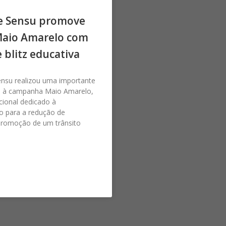
e Sensu promove
Maio Amarelo com
e blitz educativa
ensu realizou uma importante
 à campanha Maio Amarelo,
ional dedicado à
o para a redução de
promoção de um trânsito