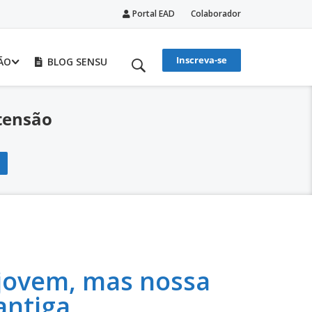
Portal EAD
Colaborador
Inscreva-se
ÃO
BLOG SENSU
tensão
 jovem, mas nossa
 antiga