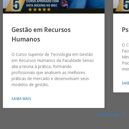
Gestão em Recursos
Ps
Humanos
O C
Fac
O Curso Superior de Tecnologia em Gestão
Min
em Recursos Humanos da Faculdade Sensu
Psi
alia a teoria à prática, formando
men
profissionais que analisem as melhores
práticas de mercado e desenvolvam seus
SAI
modelos de gestão,
SAIBA MAIS
« Anterior
1