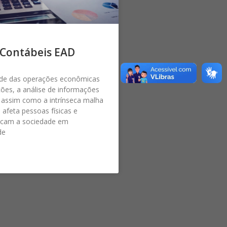
 Contábeis EAD
de das operações econômicas
ões, a análise de informações
 assim como a intrínseca malha
e afeta pessoas físicas e
locam a sociedade em
de