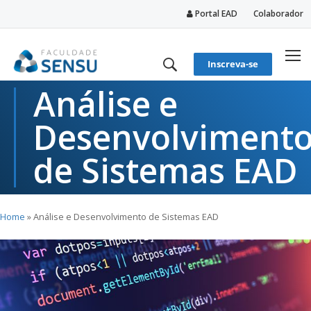
Portal EAD
Colaborador
conteúdo
Inscreva-se
Análise e
Desenvolviment
de Sistemas EAD
Home
»
Análise e Desenvolvimento de Sistemas EAD