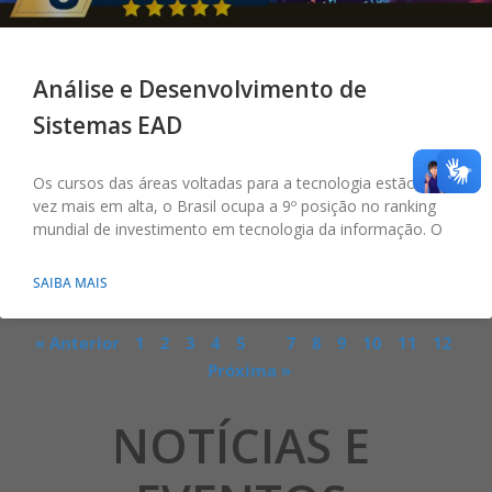
Análise e Desenvolvimento de
Sistemas EAD
Os cursos das áreas voltadas para a tecnologia estão cada
vez mais em alta, o Brasil ocupa a 9º posição no ranking
mundial de investimento em tecnologia da informação. O
SAIBA MAIS
« Anterior
1
2
3
4
5
6
7
8
9
10
11
12
Próxima »
NOTÍCIAS E