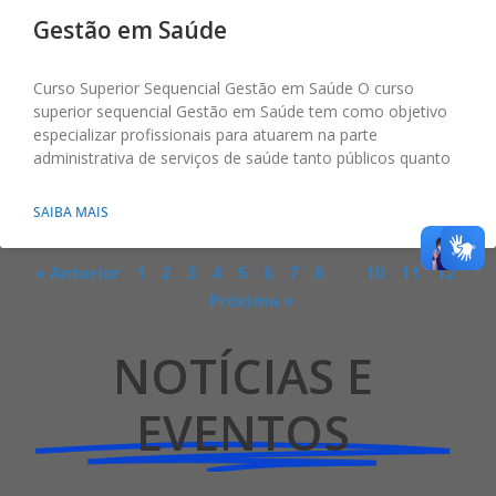
Gestão em Saúde
Curso Superior Sequencial Gestão em Saúde O curso
superior sequencial Gestão em Saúde tem como objetivo
especializar profissionais para atuarem na parte
administrativa de serviços de saúde tanto públicos quanto
SAIBA MAIS
« Anterior
1
2
3
4
5
6
7
8
9
10
11
12
Próxima »
NOTÍCIAS E
EVENTOS