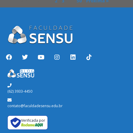
« Anterior
1
2
3
…
50
Próxima »
(62) 3933-4450
contato@faculdadesensu.edu.br
Verificada por