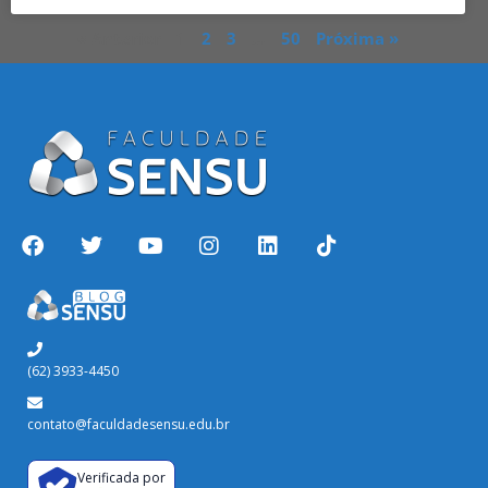
« Anterior
1
2
3
…
50
Próxima »
(62) 3933-4450
contato@faculdadesensu.edu.br
Verificada por