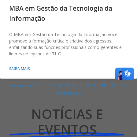
MBA em Gestão da Tecnologia da
Informação
O MBA em Gestão da Tecnologia da Informação você
promove a formação crítica e criativa dos egressos,
enfatizando suas funções profissionais como gerentes e
líderes de equipes de TI. O
SAIBA MAIS
« Anterior
1
2
3
4
5
6
7
8
9
10
11
12
Próxima »
NOTÍCIAS E
EVENTOS