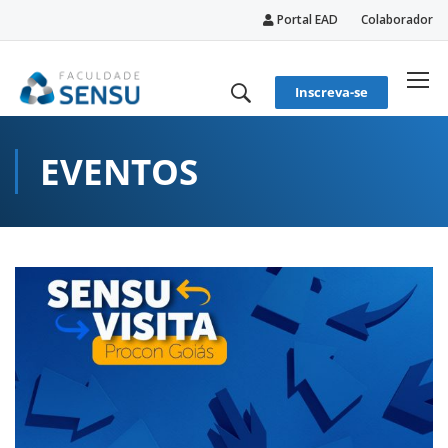
Portal EAD
Colaborador
conteúdo
Inscreva-se
EVENTOS