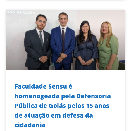
Faculdade Sensu é
homenageada pela Defensoria
Pública de Goiás pelos 15 anos
de atuação em defesa da
cidadania