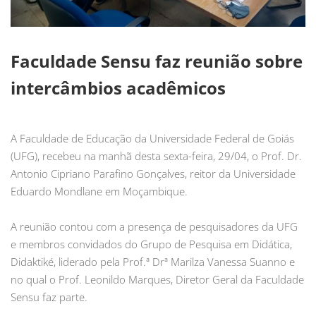
Faculdade Sensu faz reunião sobre
intercâmbios acadêmicos
A Faculdade de Educação da Universidade Federal de Goiás
(UFG), recebeu na manhã desta sexta-feira, 29/04, o Prof. Dr.
Antonio Cipriano Parafino Gonçalves, reitor da Universidade
Eduardo Mondlane em Moçambique.
A reunião contou com a presença de pesquisadores da UFG
e membros convidados do Grupo de Pesquisa em Didática,
Didaktiké, liderado pela Prof.ª Drª Marilza Vanessa Suanno e
no qual o Prof. Leonildo Marques, Diretor Geral da Faculdade
Sensu faz parte.