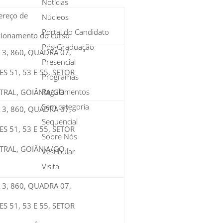
Notícias
ereço de
Núcleos
Portal do Candidato
cionamento do curso
Pós-Graduação
 3, 860, QUADRA 07,
Presencial
ES 51, 53 E 55, SETOR
Programas
Regulamentos
TRAL, GOIÂNIA/GO
Sem categoria
 3, 860, QUADRA 07,
Sequencial
ES 51, 53 E 55, SETOR
Sobre Nós
TRAL, GOIÂNIA/GO
Vestibular
Visita
 3, 860, QUADRA 07,
ES 51, 53 E 55, SETOR