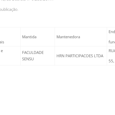
publicação.
End
Mantida
Mantenedora
ais
fun
 e
RUA
FACULDADE
HRN PARTICIPACOES LTDA
SENSU
55,