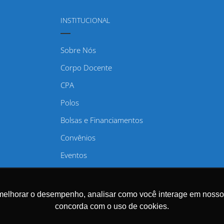
INSTITUCIONAL
Sobre Nós
Corpo Docente
CPA
Polos
Bolsas e Financiamentos
Convênios
Eventos
Regulamentos
Trabalhe Conosco
melhorar o desempenho, analisar como você interage em nosso sit
concorda com o uso de cookies.