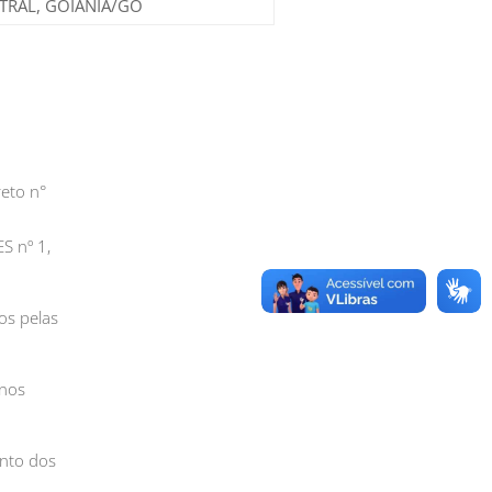
TRAL, GOIÂNIA/GO
eto n°
S nº 1,
os pelas
 nos
ento dos