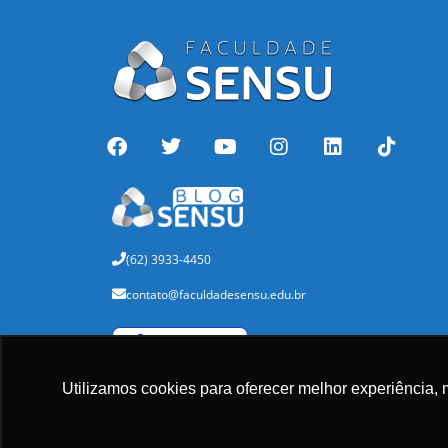
(62) 3933-4450
contato@faculdadesensu.edu.br
Verificada por
Utilizamos cookies para oferecer melhor experiência, 
Baixe nosso aplicativo