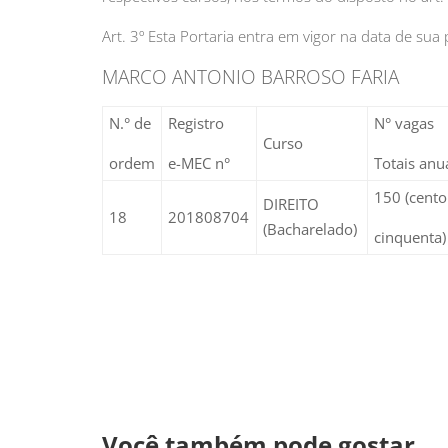
Art. 3º Esta Portaria entra em vigor na data de sua 
MARCO ANTONIO BARROSO FARIA
N.° de
Registro
N° vagas
Curso
ordem
e-MEC n°
Totais anu
150 (cento
DIREITO
18
201808704
(Bacharelado)
cinquenta)
Você também pode gostar