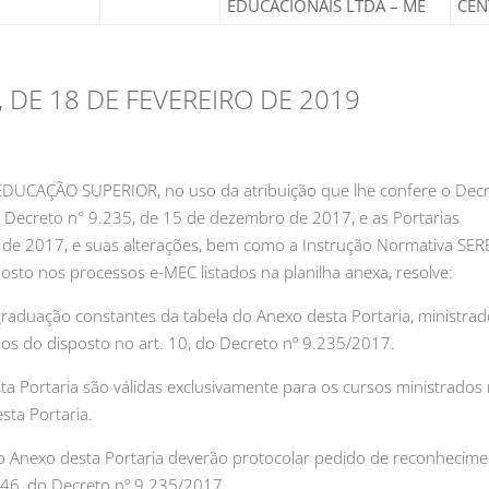
EDUCACIONAIS LTDA – ME
CEN
, DE 18 DE FEVEREIRO DE 2019
CAÇÃO SUPERIOR, no uso da atribuição que lhe confere o Decr
 Decreto n° 9.235, de 15 de dezembro de 2017, e as Portarias
de 2017, e suas alterações, bem como a Instrução Normativa SERE
sto nos processos e-MEC listados na planilha anexa, resolve:
graduação constantes da tabela do Anexo desta Portaria, ministrad
mos do disposto no art. 10, do Decreto nº 9.235/2017.
sta Portaria são válidas exclusivamente para os cursos ministrados
sta Portaria.
e do Anexo desta Portaria deverão protocolar pedido de reconhecim
. 46, do Decreto nº 9.235/2017.