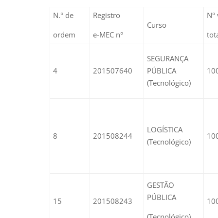
N.° de
Registro
N° 
Curso
ordem
e-MEC n°
tot
SEGURANÇA
4
201507640
PÚBLICA
100
(Tecnológico)
LOGÍSTICA
8
201508244
100
(Tecnológico)
GESTÃO
PÚBLICA
15
201508243
100
(Tecnológico)