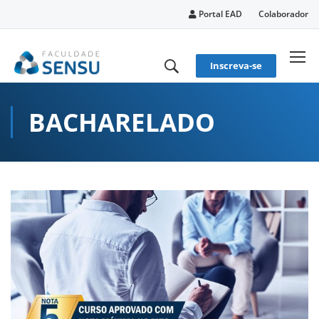
conteúdo
Portal EAD
Colaborador
Inscreva-se
BACHARELADO