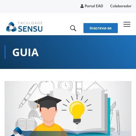
conteúdo
Portal EAD
Colaborador
Inscreva-se
GUIA