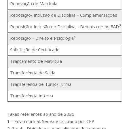
Renovação de Matrícula
9
Reposição/ Inclusão de Disciplina – Complementações
3
Reposição/ Inclusão de Disciplina – Demais cursos EAD
4
Reposição – Direito e Psicologia
Solicitação de Certificado
1
Trancamento de Matrícula
1
Transferência de Saída
1
Transferência de Turno/Turma
1
Transferência Interna
1
Taxas referentes ao ano de 2026
1 – Envio normal, Sedex é calculado por CEP
2, 3 e 4 – Dividido nas mensalidades do semestre