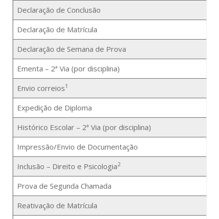
Declaração de Conclusão
5
Declaração de Matrícula
7
Declaração de Semana de Prova
5
Ementa – 2ª Via (por disciplina)
6
1
Envio correios
Expedição de Diploma
6
Histórico Escolar – 2ª Via (por disciplina)
6
Impressão/Envio de Documentação
1
2
Inclusão – Direito e Psicologia
Prova de Segunda Chamada
Reativação de Matrícula
1