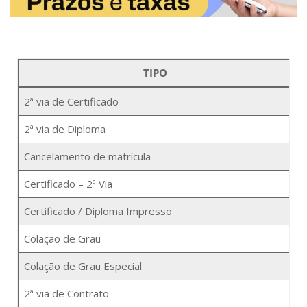
TIPO
P
2ª via de Certificado
3
2ª via de Diploma
6
Cancelamento de matrícula
7
Certificado – 2ª Via
3
Certificado / Diploma Impresso
Colação de Grau
1
Colação de Grau Especial
5
2ª via de Contrato
5