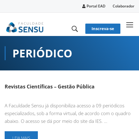
conteúdo
Portal EAD
Colaborador
Inscreva-se
PERIÓDICO
Revistas Científicas – Gestão Pública
A Faculdade Sensu já disponibiliza acesso a 09 periódicos
especializados, sob a forma virtual, de acordo com o quadro
abaixo. O acesso se dá por meio do site da IES. …
LEIA MAIS