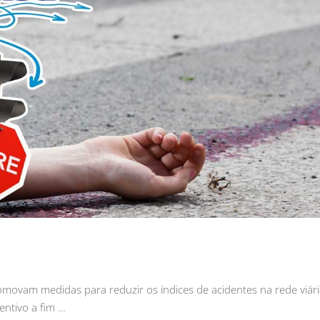
omovam medidas para reduzir os índices de acidentes na rede viár
entivo a fim …