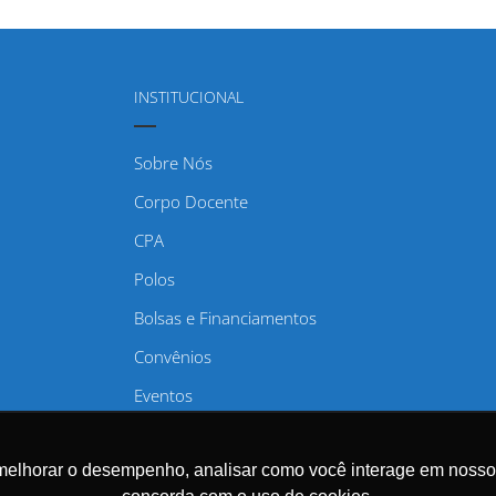
INSTITUCIONAL
Sobre Nós
Corpo Docente
CPA
Polos
Bolsas e Financiamentos
Convênios
Eventos
Regulamentos
melhorar o desempenho, analisar como você interage em nosso sit
Trabalhe Conosco