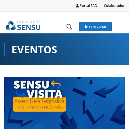
Portal EAD
Colaborador
conteúdo
Inscreva-se
EVENTOS