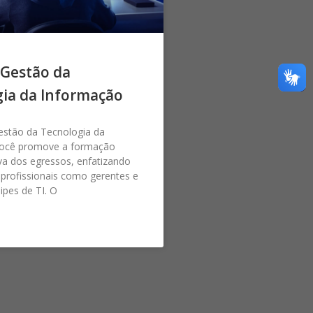
Gestão da
ia da Informação
stão da Tecnologia da
você promove a formação
tiva dos egressos, enfatizando
profissionais como gerentes e
ipes de TI. O