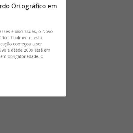
rdo Ortográfico em
asses e discussões, o Novo
fico, finalmente, está
ficação começou a ser
1990 e desde 2009 está em
sem obrigatoriedade. O