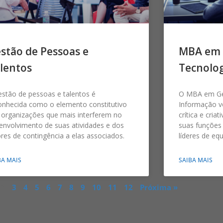
stão de Pessoas e
MBA em 
lentos
Tecnolog
estão de pessoas e talentos é
O MBA em Ge
onhecida como o elemento constitutivo
Informação 
 organizações que mais interferem no
crítica e cria
envolvimento de suas atividades e dos
suas funções 
ores de contingência a elas associados.
líderes de equ
BA MAIS
SAIBA MAIS
2
3
4
5
6
7
8
9
10
11
12
Próxima »