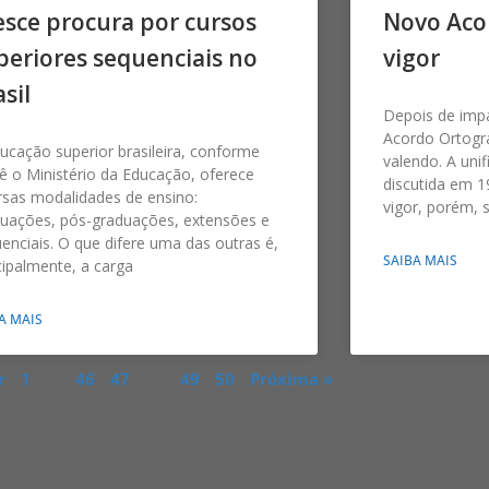
esce procura por cursos
Novo Aco
periores sequenciais no
vigor
sil
Depois de imp
Acordo Ortográ
ucação superior brasileira, conforme
valendo. A uni
ê o Ministério da Educação, oferece
discutida em 
rsas modalidades de ensino:
vigor, porém, 
uações, pós-graduações, extensões e
enciais. O que difere uma das outras é,
SAIBA MAIS
cipalmente, a carga
A MAIS
r
1
…
46
47
48
49
50
Próxima »