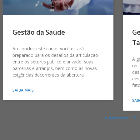
Gestão da Saúde
Ge
Ta
Ao concluir este curso, você estará
preparado para os desafios da articulação
A g
entre os setores público e privado, suas
rec
parcerias e arranjos, bem como as novas
das
exigências decorrentes da abertura
des
fat
SAIBA MAIS
SAI
« Anterior
1