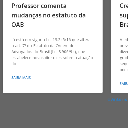
Professor comenta
Cr
mudanças no estatuto da
su
OAB
Bra
Já está em vigor a Lei 13.245/16 que altera
A ed
o art. 7º do Estatuto da Ordem dos
prev
Advogados do Brasil (Lei 8.906/94), que
dive
estabelece novas diretrizes sobre a atuação
grad
do
sequ
prin
SAIBA MAIS
SAIB
« Anterio