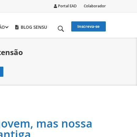
Portal EAD
Colaborador
Inscreva-se
ÃO
BLOG SENSU
tensão
 jovem, mas nossa
 antiga