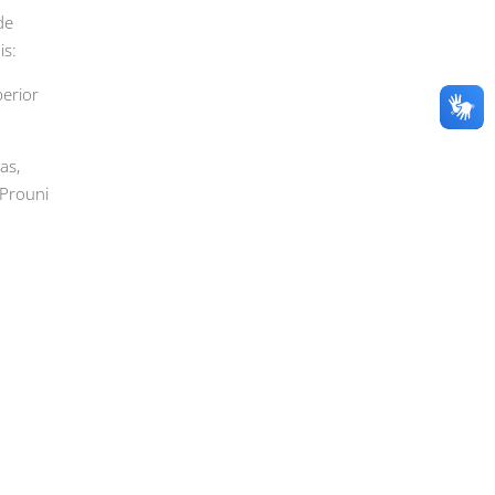
de
is:
perior
as,
 Prouni