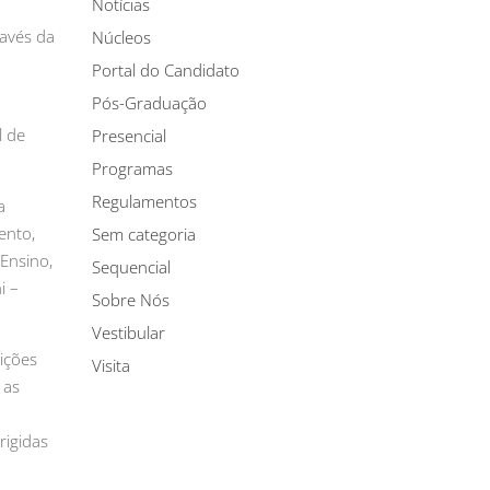
Notícias
ravés da
Núcleos
Portal do Candidato
Pós-Graduação
l de
Presencial
Programas
Regulamentos
a
ento,
Sem categoria
Ensino,
Sequencial
i –
Sobre Nós
Vestibular
ições
Visita
 as
rigidas