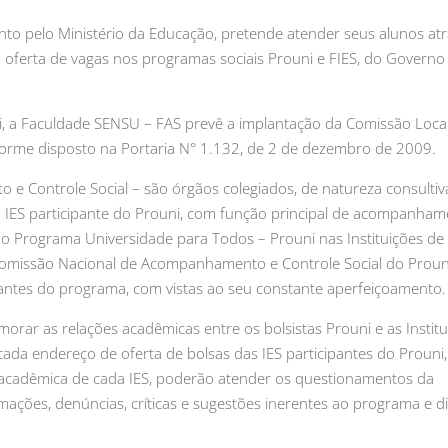
to pelo Ministério da Educação, pretende atender seus alunos at
a oferta de vagas nos programas sociais Prouni e FIES, do Governo
uni, a Faculdade SENSU – FAS prevê a implantação da Comissão Loca
orme disposto na Portaria N° 1.132, de 2 de dezembro de 2009.
 Controle Social – são órgãos colegiados, de natureza consultiv
 – IES participante do Prouni, com função principal de acompanham
do Programa Universidade para Todos – Prouni nas Instituições de 
omissão Nacional de Acompanhamento e Controle Social do Proun
ntes do programa, com vistas ao seu constante aperfeiçoamento.
orar as relações acadêmicas entre os bolsistas Prouni e as Institu
cada endereço de oferta de bolsas das IES participantes do Prouni,
 acadêmica de cada IES, poderão atender os questionamentos da
ações, denúncias, críticas e sugestões inerentes ao programa e di