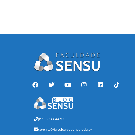
(62) 3933-4450
contato@faculdadesensu.edu.br