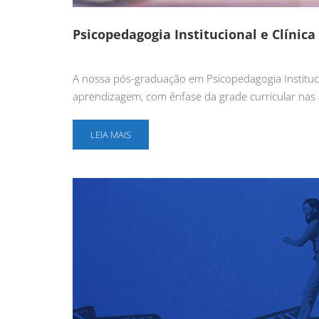
Psicopedagogia Institucional e Clínica
A nossa pós-graduação em Psicopedagogia Instituci
aprendizagem, com ênfase da grade curricular nas á
LEIA MAIS