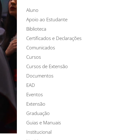
Aluno
Apoio ao Estudante
Biblioteca
Certificados e Declarações
Comunicados
Cursos
Cursos de Extensão
Documentos
EAD
Eventos
Extensão
Graduação
Guias e Manuais
Institucional