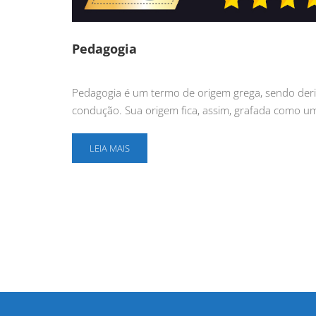
Pedagogia
Pedagogia é um termo de origem grega, sendo deriva
condução. Sua origem fica, assim, grafada como um
LEIA MAIS