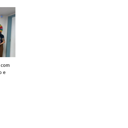
 com
o e