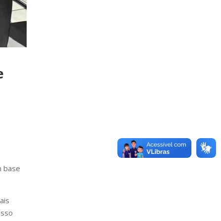
e
m base
ais
isso