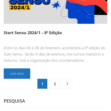
Start Sensu 2024/1 – 8ª Edição
Entre os dias 06 e 08 de fevereiro, acontecerá a 8ª edição do
Start Sensu. Serão 4 dias de eventos, nos turnos matutino e
noturno. Sob a organização dos coordenadores …
LEIA MAIS
1
2
PESQUISA